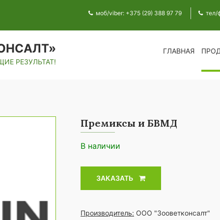
моб/viber: +375 (29) 388 97 79
тел/
ОНСАЛТ»
ГЛАВНАЯ
ПРО
ИЕ РЕЗУЛЬТАТ!
Премиксы и БВМД
В наличии
ЗАКАЗАТЬ
Производитель:
ООО "Зооветконсалт"